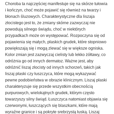
Choroba ta najczęściej manifestuje się na skórze tułowia
i kończyn, choć może pojawić się również na twarzy i
błonach śluzowych. Charakterystyczne dla liszaja
złocistego jest to, że zmiany skórne zazwyczaj nie
powodują silnego świądu, choć w niektórych
przypadkach może on występować. Rozpoczyna się od
pojawienia się małych, płaskich grudek, które stopniowo
powiększają się i mogą zlewać się w większe ogniska.
Kolor zmian jest zazwyczaj cielisty lub lekko żółtawy, co
odróżnia go od innych dermatoz. Ważne jest, aby
odróżnić liszaj złocisty od innych schorzeń, takich jak
liszaj płaski czy łuszczyca, które mogą wykazywać
pewne podobieństwa w obrazie klinicznym. Liszaj płaski
charakteryzuje się przede wszystkim obecnością
purpurowych, wielokątnych grudek, którym często
towarzyszy silny świąd. Łuszczyca natomiast objawia się
czerwonymi, łuszczących się blaszkami, które mają
wyraźne granice i są pokryte srebrzystą łuską. Liszaj