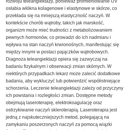
rozwoju teleangiektazji, ponieważ promieniowanie UV
osłabia włókna kolagenowe i elastynowe w skórze, co
przekłada się na mniejszą elastyczność naczyń. W
kontekście chorób wątroby, takich jak marskość,
organizm może mieć trudności z metabolizowaniem
pewnych hormonów, co prowadzi do ich nadmiaru i
wpływa na stan naczyń krwionośnych, manifestując się
między innymi w postaci pajączków wątrobowych.
Diagnoza teleangiektazji opiera się zazwyczaj na
badaniu fizykalnym i obserwacji zmian skórnych. W
niektórych przypadkach lekarz może zalecić dodatkowe
badania, aby wykluczyć lub potwierdzić współistniejące
schorzenia. Leczenie teleangiektazji zależy od przyczyny
ich powstania i rozległości zmian. Dostępne metody
obejmują laseroterapię, elektrokoagulację oraz
ostrzykiwanie naczyń skleroterapią. Laseroterapia jest
jedną z najskuteczniejszych metod, polegającą na
zamykaniu poszerzonych naczyń za pomocą wiązki