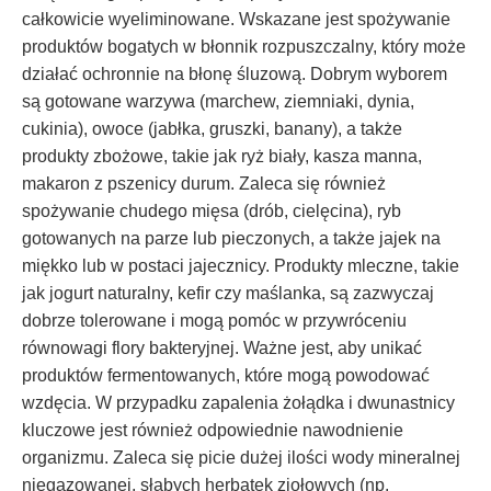
całkowicie wyeliminowane. Wskazane jest spożywanie
produktów bogatych w błonnik rozpuszczalny, który może
działać ochronnie na błonę śluzową. Dobrym wyborem
są gotowane warzywa (marchew, ziemniaki, dynia,
cukinia), owoce (jabłka, gruszki, banany), a także
produkty zbożowe, takie jak ryż biały, kasza manna,
makaron z pszenicy durum. Zaleca się również
spożywanie chudego mięsa (drób, cielęcina), ryb
gotowanych na parze lub pieczonych, a także jajek na
miękko lub w postaci jajecznicy. Produkty mleczne, takie
jak jogurt naturalny, kefir czy maślanka, są zazwyczaj
dobrze tolerowane i mogą pomóc w przywróceniu
równowagi flory bakteryjnej. Ważne jest, aby unikać
produktów fermentowanych, które mogą powodować
wzdęcia. W przypadku zapalenia żołądka i dwunastnicy
kluczowe jest również odpowiednie nawodnienie
organizmu. Zaleca się picie dużej ilości wody mineralnej
niegazowanej, słabych herbatek ziołowych (np.