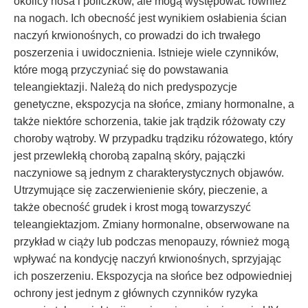
okolicy nosa i policzków, ale mogą występować również
na nogach. Ich obecność jest wynikiem osłabienia ścian
naczyń krwionośnych, co prowadzi do ich trwałego
poszerzenia i uwidocznienia. Istnieje wiele czynników,
które mogą przyczyniać się do powstawania
teleangiektazji. Należą do nich predyspozycje
genetyczne, ekspozycja na słońce, zmiany hormonalne, a
także niektóre schorzenia, takie jak trądzik różowaty czy
choroby wątroby. W przypadku trądziku różowatego, który
jest przewlekłą chorobą zapalną skóry, pajączki
naczyniowe są jednym z charakterystycznych objawów.
Utrzymujące się zaczerwienienie skóry, pieczenie, a
także obecność grudek i krost mogą towarzyszyć
teleangiektazjom. Zmiany hormonalne, obserwowane na
przykład w ciąży lub podczas menopauzy, również mogą
wpływać na kondycję naczyń krwionośnych, sprzyjając
ich poszerzeniu. Ekspozycja na słońce bez odpowiedniej
ochrony jest jednym z głównych czynników ryzyka