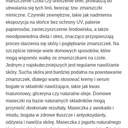
marszczenie czoła czy unoszenie brwi, prowadzą do
utrwalania się tych linii, tworząc tzw. zmarszczki
mimiczne. Czynniki zewnętrzne, takie jak nadmierna
ekspozycja na słońce bez ochrony UV, palenie
papierosów, zanieczyszczenie środowiska, a także
nieodpowiednia dieta i stres, znacząco przyspieszają
proces starzenia się skóry i pogłębianie zmarszczek. Na
szczęście istnieje wiele domowych sposobów, które
mogą wspomóc walkę ze zmarszczkami na czole.
Jednym z najskuteczniejszych jest regularne nawilżanie
skóry. Sucha skóra jest bardziej podatna na powstawanie
zmarszczek, dlatego warto stosować kremy i serum
bogate w składniki nawilżające, takie jak kwas
hialuronowy, gliceryna czy naturalne oleje. Domowe
maseczki na bazie naturalnych składników mogą
przynieść doskonałe rezultaty. Maseczka z awokado i
miodu, bogata w zdrowe tłuszcze i antyoksydanty,
odżywia i nawilża skórę. Maseczka z jogurtu naturalnego