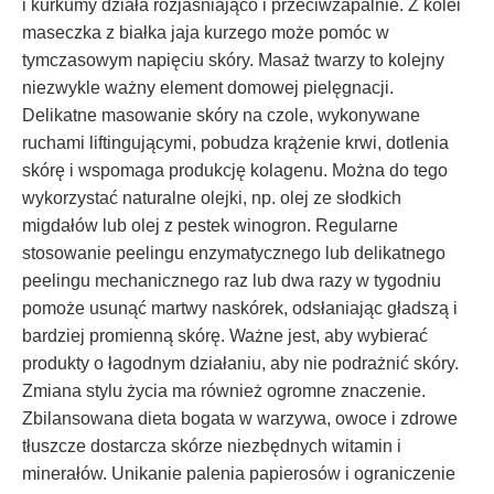
i kurkumy działa rozjaśniająco i przeciwzapalnie. Z kolei
maseczka z białka jaja kurzego może pomóc w
tymczasowym napięciu skóry. Masaż twarzy to kolejny
niezwykle ważny element domowej pielęgnacji.
Delikatne masowanie skóry na czole, wykonywane
ruchami liftingującymi, pobudza krążenie krwi, dotlenia
skórę i wspomaga produkcję kolagenu. Można do tego
wykorzystać naturalne olejki, np. olej ze słodkich
migdałów lub olej z pestek winogron. Regularne
stosowanie peelingu enzymatycznego lub delikatnego
peelingu mechanicznego raz lub dwa razy w tygodniu
pomoże usunąć martwy naskórek, odsłaniając gładszą i
bardziej promienną skórę. Ważne jest, aby wybierać
produkty o łagodnym działaniu, aby nie podrażnić skóry.
Zmiana stylu życia ma również ogromne znaczenie.
Zbilansowana dieta bogata w warzywa, owoce i zdrowe
tłuszcze dostarcza skórze niezbędnych witamin i
minerałów. Unikanie palenia papierosów i ograniczenie